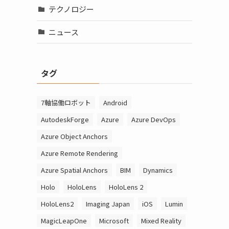
テクノロジー
ニュース
タグ
7軸協働ロボット
Android
AutodeskForge
Azure
Azure DevOps
Azure Object Anchors
Azure Remote Rendering
Azure Spatial Anchors
BIM
Dynamics
Holo
HoloLens
HoloLens 2
HoloLens2
Imaging Japan
iOS
Lumin
MagicLeapOne
Microsoft
Mixed Reality