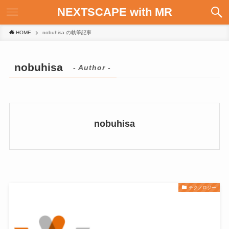
NEXTSCAPE with MR
HOME
nobuhisa の執筆記事
nobuhisa
- Author -
nobuhisa
テクノロジー