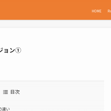
HOME
R
ジョン①
目次
の違い