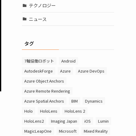
テクノロジー
ニュース
タグ
7軸協働ロボット
Android
AutodeskForge
Azure
Azure DevOps
Azure Object Anchors
Azure Remote Rendering
Azure Spatial Anchors
BIM
Dynamics
Holo
HoloLens
HoloLens 2
HoloLens2
Imaging Japan
iOS
Lumin
MagicLeapOne
Microsoft
Mixed Reality