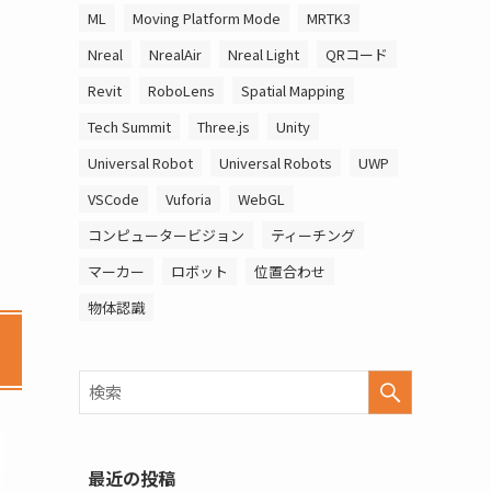
ML
Moving Platform Mode
MRTK3
Nreal
NrealAir
Nreal Light
QRコード
Revit
RoboLens
Spatial Mapping
Tech Summit
Three.js
Unity
Universal Robot
Universal Robots
UWP
VSCode
Vuforia
WebGL
コンピュータービジョン
ティーチング
マーカー
ロボット
位置合わせ
物体認識
最近の投稿