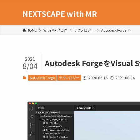
NEXTSCAPE with MR
HOME
With MR ブログ
テクノロジー
Autodesk Forge
2021
Autodesk ForgeをVisual
8/04
Autodesk Forge
テクノロジー
2020.06.16
2021.08.04