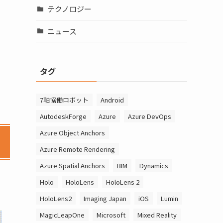
テクノロジー
ニュース
タグ
7軸協働ロボット
Android
AutodeskForge
Azure
Azure DevOps
Azure Object Anchors
Azure Remote Rendering
Azure Spatial Anchors
BIM
Dynamics
Holo
HoloLens
HoloLens 2
HoloLens2
Imaging Japan
iOS
Lumin
MagicLeapOne
Microsoft
Mixed Reality