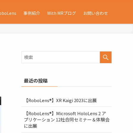
oboLens
事例紹介
With MRブログ
お問い合わせ
最近の投稿
【RoboLens®】XR Kaigi 2023に出展
【RoboLens®】Microsoft HoloLens 2 ア
プリケーション 12社合同セミナー＆体験会
に出展