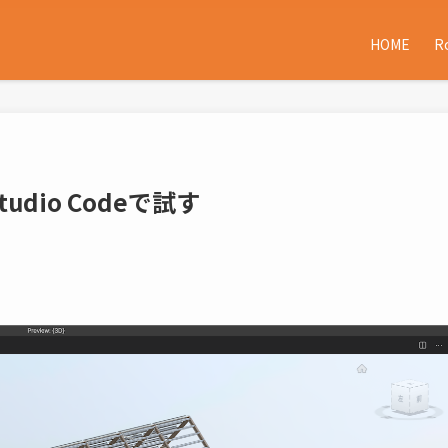
HOME
R
 Studio Codeで試す