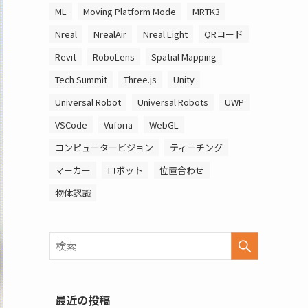
ML
Moving Platform Mode
MRTK3
Nreal
NrealAir
Nreal Light
QRコード
Revit
RoboLens
Spatial Mapping
Tech Summit
Three.js
Unity
Universal Robot
Universal Robots
UWP
VSCode
Vuforia
WebGL
コンピュータービジョン
ティーチング
マーカー
ロボット
位置合わせ
物体認識
最近の投稿